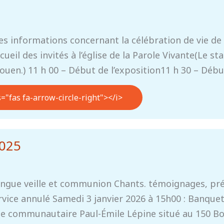
res informations concernant la célébration de vie d
ccueil des invités à l’église de la Parole Vivante(Le 
Rouen.) 11 h 00 – Début de l’exposition11 h 30 – Déb
s="fas fa-arrow-circle-right"></i>
2025
ngue veille et communion Chants. témoignages, pré
vice annulé Samedi 3 janvier 2026 à 15h00 : Banque
lle communautaire Paul-Émile Lépine situé au 150 Bou