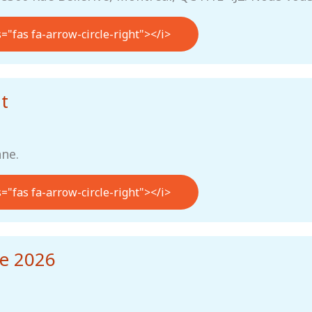
s="fas fa-arrow-circle-right"></i>
t
nne.
s="fas fa-arrow-circle-right"></i>
le 2026