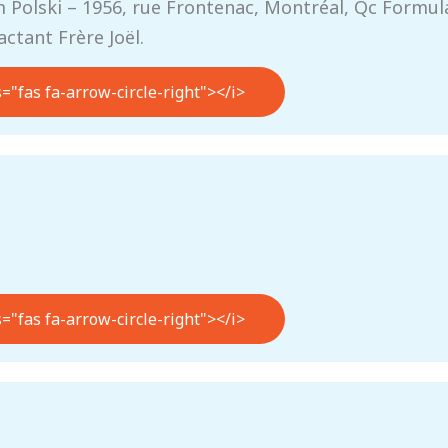
 Polski – 1956, rue Frontenac, Montréal, Qc Formula
ctant Frère Joël.
s="fas fa-arrow-circle-right"></i>
s="fas fa-arrow-circle-right"></i>