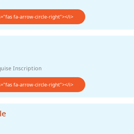
s="fas fa-arrow-circle-right"></i>
quise Inscription
s="fas fa-arrow-circle-right"></i>
le